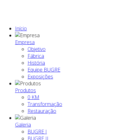
Início
Empresa
Objetivo
Fábrica
História
Equipe BUGRE
Exposições
Produtos
0 KM
Transformação
Restauração
Galeria
BUGRE I
BUGRE II