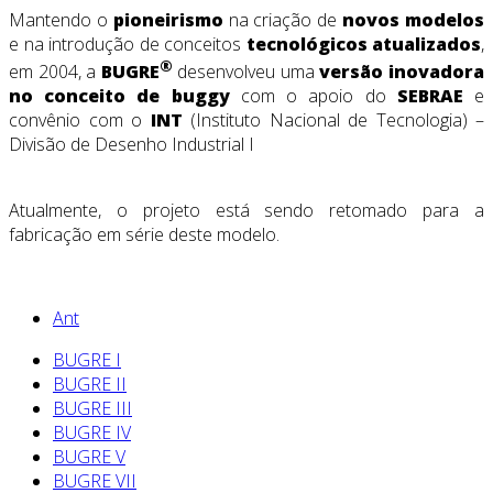
Mantendo o
pioneirismo
na criação de
novos modelos
e na introdução de conceitos
tecnológicos atualizados
,
®
em 2004, a
BUGRE
desenvolveu uma
versão inovadora
no conceito de buggy
com o apoio do
SEBRAE
e
convênio com o
INT
(Instituto Nacional de Tecnologia) –
Divisão de Desenho Industrial I
Atualmente, o projeto está sendo retomado para a
fabricação em série deste modelo.
Ant
BUGRE I
BUGRE II
BUGRE III
BUGRE IV
BUGRE V
BUGRE VII